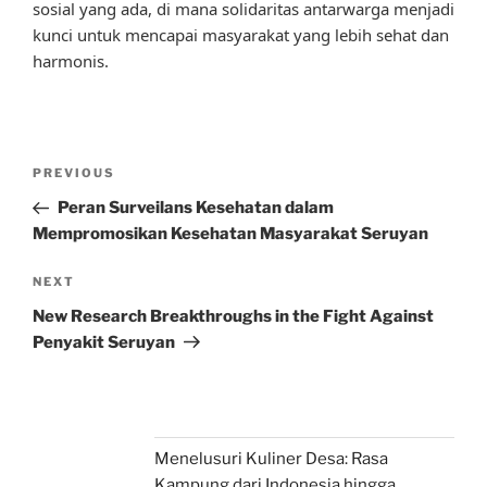
sosial yang ada, di mana solidaritas antarwarga menjadi
kunci untuk mencapai masyarakat yang lebih sehat dan
harmonis.
Post
Previous
PREVIOUS
navigation
Post
Peran Surveilans Kesehatan dalam
Mempromosikan Kesehatan Masyarakat Seruyan
Next
NEXT
Post
New Research Breakthroughs in the Fight Against
Penyakit Seruyan
Menelusuri Kuliner Desa: Rasa
Kampung dari Indonesia hingga