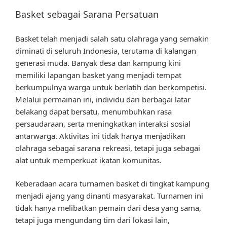
Basket sebagai Sarana Persatuan
Basket telah menjadi salah satu olahraga yang semakin
diminati di seluruh Indonesia, terutama di kalangan
generasi muda. Banyak desa dan kampung kini
memiliki lapangan basket yang menjadi tempat
berkumpulnya warga untuk berlatih dan berkompetisi.
Melalui permainan ini, individu dari berbagai latar
belakang dapat bersatu, menumbuhkan rasa
persaudaraan, serta meningkatkan interaksi sosial
antarwarga. Aktivitas ini tidak hanya menjadikan
olahraga sebagai sarana rekreasi, tetapi juga sebagai
alat untuk memperkuat ikatan komunitas.
Keberadaan acara turnamen basket di tingkat kampung
menjadi ajang yang dinanti masyarakat. Turnamen ini
tidak hanya melibatkan pemain dari desa yang sama,
tetapi juga mengundang tim dari lokasi lain,