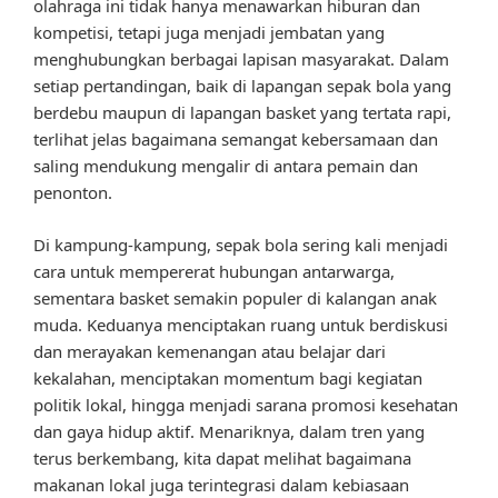
olahraga ini tidak hanya menawarkan hiburan dan
kompetisi, tetapi juga menjadi jembatan yang
menghubungkan berbagai lapisan masyarakat. Dalam
setiap pertandingan, baik di lapangan sepak bola yang
berdebu maupun di lapangan basket yang tertata rapi,
terlihat jelas bagaimana semangat kebersamaan dan
saling mendukung mengalir di antara pemain dan
penonton.
Di kampung-kampung, sepak bola sering kali menjadi
cara untuk mempererat hubungan antarwarga,
sementara basket semakin populer di kalangan anak
muda. Keduanya menciptakan ruang untuk berdiskusi
dan merayakan kemenangan atau belajar dari
kekalahan, menciptakan momentum bagi kegiatan
politik lokal, hingga menjadi sarana promosi kesehatan
dan gaya hidup aktif. Menariknya, dalam tren yang
terus berkembang, kita dapat melihat bagaimana
makanan lokal juga terintegrasi dalam kebiasaan