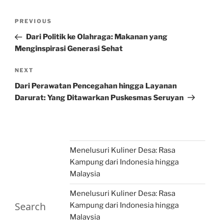
Post
Previous
PREVIOUS
navigation
Post
Dari Politik ke Olahraga: Makanan yang
Menginspirasi Generasi Sehat
Next
NEXT
Post
Dari Perawatan Pencegahan hingga Layanan
Darurat: Yang Ditawarkan Puskesmas Seruyan
Menelusuri Kuliner Desa: Rasa
Kampung dari Indonesia hingga
Malaysia
Menelusuri Kuliner Desa: Rasa
Search
Kampung dari Indonesia hingga
Malaysia