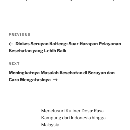
Post
Previous
PREVIOUS
navigation
Post
Dinkes Seruyan Kalteng: Suar Harapan Pelayanan
Kesehatan yang Lebih Baik
Next
NEXT
Post
Meningkatnya Masalah Kesehatan di Seruyan dan
Cara Mengatasinya
Menelusuri Kuliner Desa: Rasa
Kampung dari Indonesia hingga
Malaysia